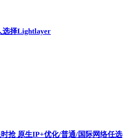
ightlayer
元限时抢 原生IP+优化/普通/国际网络任选