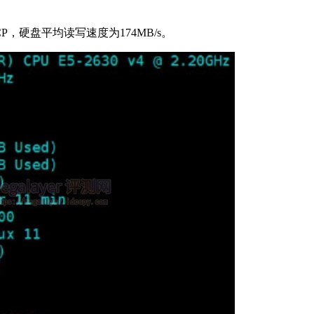
0V4CP，硬盘平均读写速度为174MB/s。