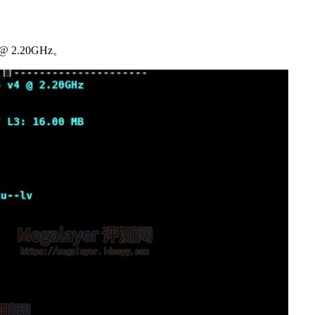
@ 2.20GHz。