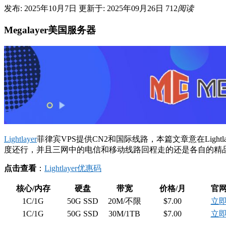
发布: 2025年10月7日
更新于: 2025年09月26日
712
阅读
Megalayer美国服务器
Lightlayer
菲律宾VPS提供CN2和国际线路，本篇文章意在Light
度还行，并且三网中的电信和移动线路回程走的还是各自的精品线路，
点击查看
：
Lightlayer优惠码
核心/内存
硬盘
带宽
价格/月
官
1C/1G
50G SSD
20M/不限
$7.00
立
1C/1G
50G SSD
30M/1TB
$7.00
立